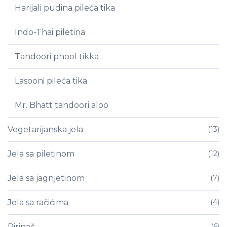
Harijali pudina pileća tika
Indo-Thai piletina
Tandoori phool tikka
Lasooni pileća tika
Mr. Bhatt tandoori aloo
Vegetarijanska jela
(13)
Jela sa piletinom
(12)
Jela sa jagnjetinom
(7)
Jela sa račićima
(4)
Pirinač
(6)