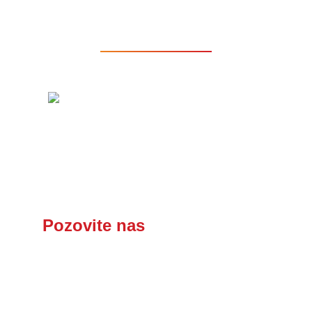
Dostava
Autokomanda
Ponedeljak - Nedelja: 11:00 - 21:00
Tabanovačka 2, Beograd, Voždovac
Pozovite nas
za porudžbinu!
BB +381 64 00 44 005
NBG +381 66 66 44 005