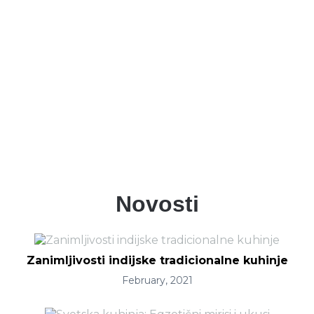
U krugu od 3 km cena dostave iznosi 250
RSD, dok u krugu od 3 do 10 km iznosi
300 RSD.
Za sve proudžbine preko 5.000 RSD,
dostava je besplatna!
Novosti
Zanimljivosti indijske tradicionalne kuhinje
February, 2021