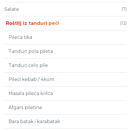
Salate
(7)
Roštilj iz tanduri peći
(12)
Pileća tika
Tanduri pola pileta
Tanduri celo pile
Pileći kebab / 4kom.
Masala pileća krilca
Afgani piletina
Bara batak i karabatak