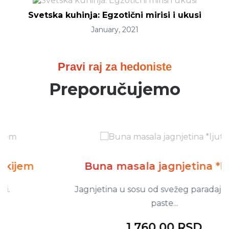
Svetska kuhinja: Egzotični mirisi i ukusi
January, 2021
Pravi raj za hedoniste
Preporučujemo
Buna masala jagnjetina *ljuto
Jagnjetina u sosu od svežeg paradajza, luka,
paste...
1.760,00 RSD