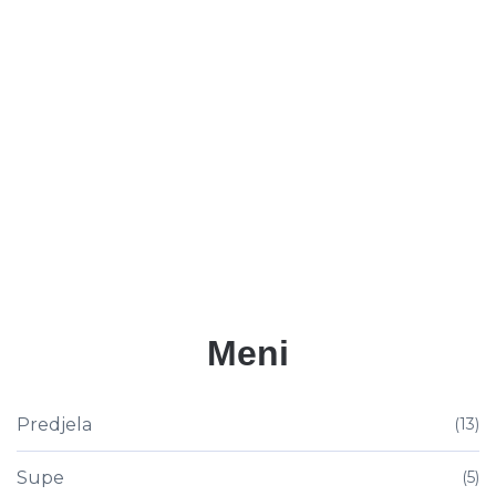
Meni
Predjela
(13)
Supe
(5)