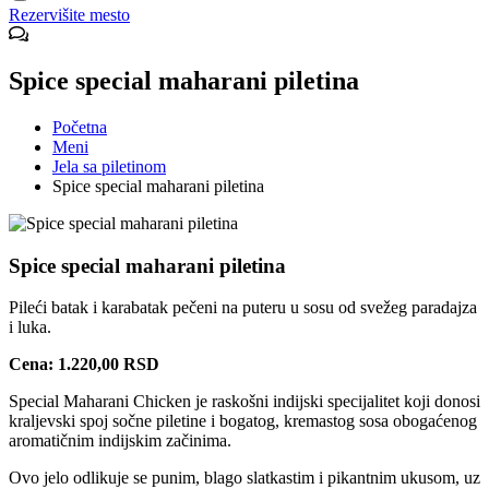
Rezervišite mesto
Spice special maharani piletina
Početna
Meni
Jela sa piletinom
Spice special maharani piletina
Spice special maharani piletina
Pileći batak i karabatak pečeni na puteru u sosu od svežeg paradajza
i luka.
Cena: 1.220,00 RSD
Special Maharani Chicken je raskošni indijski specijalitet koji donosi
kraljevski spoj sočne piletine i bogatog, kremastog sosa obogaćenog
aromatičnim indijskim začinima.
Ovo jelo odlikuje se punim, blago slatkastim i pikantnim ukusom, uz