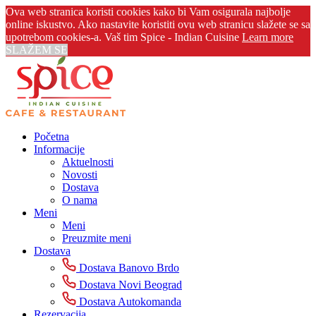
Ova web stranica koristi cookies kako bi Vam osigurala najbolje
online iskustvo. Ako nastavite koristiti ovu web stranicu slažete se sa
upotrebom cookies-a. Vaš tim Spice - Indian Cuisine
Learn more
SLAŽEM SE
Početna
Informacije
Aktuelnosti
Novosti
Dostava
O nama
Meni
Meni
Preuzmite meni
Dostava
Dostava Banovo Brdo
Dostava Novi Beograd
Dostava Autokomanda
Rezervacija