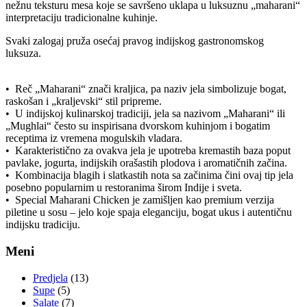
nežnu teksturu mesa koje se savršeno uklapa u luksuznu „maharani“
interpretaciju tradicionalne kuhinje.
Svaki zalogaj pruža osećaj pravog indijskog gastronomskog
luksuza.
• Reč „Maharani“ znači kraljica, pa naziv jela simbolizuje bogat,
raskošan i „kraljevski“ stil pripreme.
• U indijskoj kulinarskoj tradiciji, jela sa nazivom „Maharani“ ili
„Mughlai“ često su inspirisana dvorskom kuhinjom i bogatim
receptima iz vremena mogulskih vladara.
• Karakteristično za ovakva jela je upotreba kremastih baza poput
pavlake, jogurta, indijskih orašastih plodova i aromatičnih začina.
• Kombinacija blagih i slatkastih nota sa začinima čini ovaj tip jela
posebno popularnim u restoranima širom Indije i sveta.
• Special Maharani Chicken je zamišljen kao premium verzija
piletine u sosu – jelo koje spaja eleganciju, bogat ukus i autentičnu
indijsku tradiciju.
Meni
Predjela
(13)
Supe
(5)
Salate
(7)