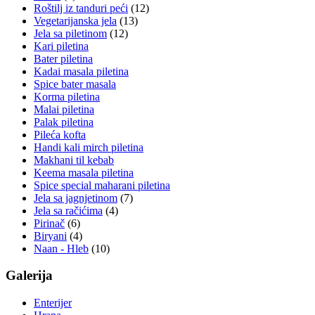
Roštilj iz tanduri peći
(12)
Vegetarijanska jela
(13)
Jela sa piletinom
(12)
Kari piletina
Bater piletina
Kadai masala piletina
Spice bater masala
Korma piletina
Malai piletina
Palak piletina
Pileća kofta
Handi kali mirch piletina
Makhani til kebab
Keema masala piletina
Spice special maharani piletina
Jela sa jagnjetinom
(7)
Jela sa račićima
(4)
Pirinač
(6)
Biryani
(4)
Naan - Hleb
(10)
Galerija
Enterijer